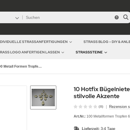
NDIVIDUELLE STRASSANFERTIGUNGEN
STRASS BLOG – DIY & AN
RASS LOGO ANFERTIGEN LASSEN
STRASSSTEINE
100 Metall Formen Tropfen 6x9 mm Gold
10 Hotfix Bügelniete
stilvolle Akzente
|
Rezension s
(0)
Art.Nr.:
100 Metallformen Tropfen 
Lieferzeit:
3-4 Tage