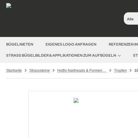
Alle
BÜGELNIETEN
EIGENES LOGO ANFRAGEN
REFERENZEN I
STRASS BÜGELBILDER & APPLIKATIONEN ZUM AUFBÜGELN
ST
Startseite
Strasssteine
Hotfix Nailheads & Formen – Metallformen & Aluplättchen zum Aufbügeln
Tropfen