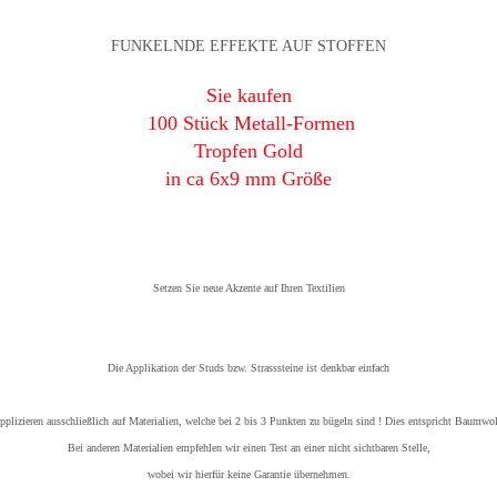
FUNKELNDE EFFEKTE AUF STOFFEN
Sie kaufen
100 Stück Metall-Formen
Tropfen Gold
in ca 6x9 mm Größe
Setzen Sie neue Akzente auf Ihren Textilien
Die Applikation der Studs bzw. Strasssteine ist denkbar einfach
plizieren ausschließlich auf Materialien, welche bei 2 bis 3 Punkten zu bügeln sind ! Dies entspricht Baumwoll
Bei anderen Materialien empfehlen wir einen Test an einer nicht sichtbaren Stelle,
wobei wir hierfür keine Garantie übernehmen.