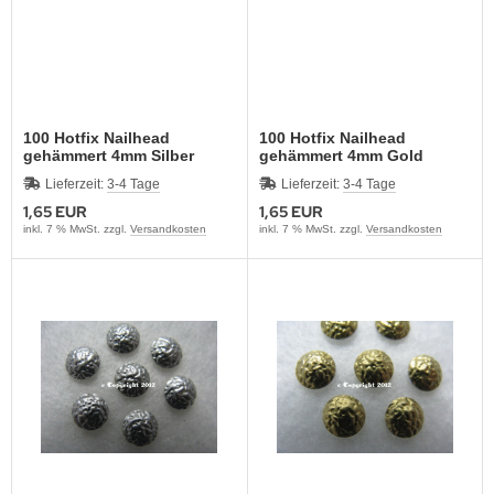
rassmotive
yline Städte Strassbügelbilder Motive
ort & Hobby – Strass Bügelbilder und Motive
100 Hotfix Nailhead
100 Hotfix Nailhead
gehämmert 4mm Silber
gehämmert 4mm Gold
erne – Strass Bügelbilder und Motive
Lieferzeit:
3-4 Tage
Lieferzeit:
3-4 Tage
rass Bügelbilder & Hotfix Applikationen zum
1,65 EUR
1,65 EUR
fbügeln | Adelshofener-Strass®
inkl. 7 % MwSt. zzgl.
Versandkosten
inkl. 7 % MwSt. zzgl.
Versandkosten
mbole & Motive – Strass Bügelbilder
ere – Strass Bügelbilder & Motive
tenkopf Skull – Strass Bügelbilder & Applikationen
behör, Vorlagen, Folie, Pinzetten, Picker Stift