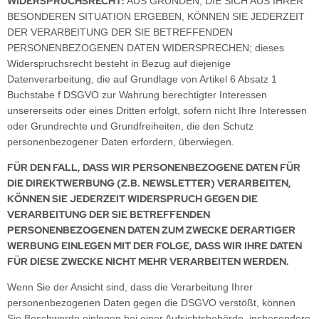
WIDERSPRUCHSRECHT:
AUS GRÜNDEN, DIE SICH AUS IHRER
BESONDEREN SITUATION ERGEBEN, KÖNNEN SIE JEDERZEIT
DER VERARBEITUNG DER SIE BETREFFENDEN
PERSONENBEZOGENEN DATEN WIDERSPRECHEN; dieses
Widerspruchsrecht besteht in Bezug auf diejenige
Datenverarbeitung, die auf Grundlage von Artikel 6 Absatz 1
Buchstabe f DSGVO zur Wahrung berechtigter Interessen
unsererseits oder eines Dritten erfolgt, sofern nicht Ihre Interessen
oder Grundrechte und Grundfreiheiten, die den Schutz
personenbezogener Daten erfordern, überwiegen.
FÜR DEN FALL, DASS WIR PERSONENBEZOGENE DATEN FÜR
DIE DIREKTWERBUNG (Z.B. NEWSLETTER) VERARBEITEN,
KÖNNEN SIE JEDERZEIT WIDERSPRUCH GEGEN DIE
VERARBEITUNG DER SIE BETREFFENDEN
PERSONENBEZOGENEN DATEN ZUM ZWECKE DERARTIGER
WERBUNG EINLEGEN MIT DER FOLGE, DASS WIR IHRE DATEN
FÜR DIESE ZWECKE NICHT MEHR VERARBEITEN WERDEN.
Wenn Sie der Ansicht sind, dass die Verarbeitung Ihrer
personenbezogenen Daten gegen die DSGVO verstößt, können
Sie Beschwerde einlegen bei einer Aufsichtsbehörde, insbesondere