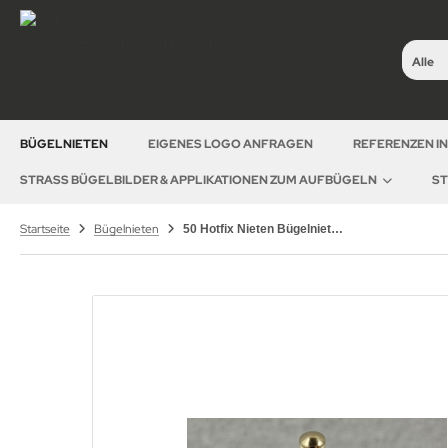
Alle
BÜGELNIETEN
EIGENES LOGO ANFRAGEN
REFERENZEN I
STRASS BÜGELBILDER & APPLIKATIONEN ZUM AUFBÜGELN
ST
Startseite
Bügelnieten
50 Hotfix Nieten Bügelnieten Gold 5 mm rund