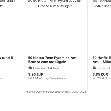
n rund 5
50 Nieten 7mm Pyramide Antik
50 Hotfix 
Bronze zum aufbügeln
Antik Silbe
mm
Lieferzeit:
3-4 Tage
Lieferzeit
3,95 EUR
3,95 EUR
en
inkl. 7 % MwSt. zzgl.
Versandkosten
inkl. 7 % MwSt. z
mod
ified eCommerce Shopsoftware © 2009-2026