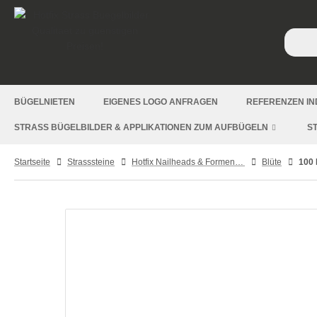
BÜGELNIETEN
EIGENES LOGO ANFRAGEN
REFERENZEN IN
STRASS BÜGELBILDER & APPLIKATIONEN ZUM AUFBÜGELN
S
Startseite
Strasssteine
Hotfix Nailheads & Formen – Metallformen & Aluplättchen zum Aufbügeln
Blüte