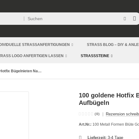
DIVIDUELLE STRASSANFERTIGUNGEN
STRASS BLOG – DIY & ANL
TRASS LOGO ANFERTIGEN LASSEN
STRASSSTEINE
100 Hotfix Bügelnieten Nailheads Blüte Gold
100 goldene Hotfix 
Aufbügeln
|
Rezension schrei
(0)
Art.Nr.:
100 Metall Formen Blüte G
Lieferzeit:
3-4 Tage