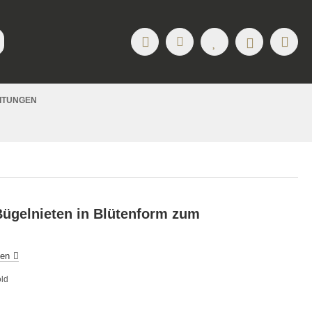
EITUNGEN
Bügelnieten in Blütenform zum
ben
old