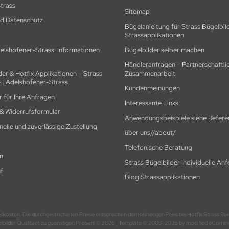
trass
Sitemap
nd Datenschutz
Bügelanleitung für Strass Bügelbil
Strassapplikationen
elshofener-Strass: Informationen
Bügelbilder selber machen
Händleranfragen – Partnerschaftli
der & Hotfix Applikationen – Strass
Zusammenarbeit
 | Adelshofener-Strass
Kundenmeinungen
 für Ihre Anfragen
Interessante Links
 & Widerrufsformular
Anwendungsbeispiele siehe Refere
hnelle und zuverlässige Zustellung
über uns//about/
Telefonische Beratung
n
Strass Bügelbilder Individuelle An
f
Blog Strassapplikationen
dkosten
. Die durchgestrichenen Preise entsprechen dem bisherigen Preis bei Hotfix Strass Bueg
elbilder Qualitaet zu guenstigen Preisen! © 2026 | Template © 2009-2026 by modified eCo