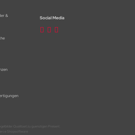
der &
Social Media
che
nzen
fertigungen
elbilder Qualitaet zu guenstigen Preisen!.
mmerce Shopsoftware