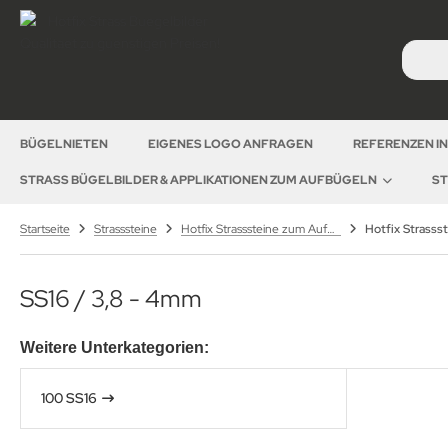
BÜGELNIETEN
EIGENES LOGO ANFRAGEN
REFERENZEN I
STRASS BÜGELBILDER & APPLIKATIONEN ZUM AUFBÜGELN
ST
Startseite
Strasssteine
Hotfix Strasssteine zum Aufbügeln – hochwertige Strasssteine für Textilveredelung
SS16 / 3,8 - 4mm
Weitere Unterkategorien:
100 SS16