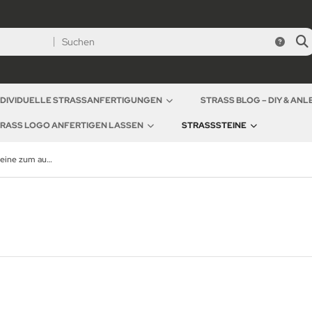
NDIVIDUELLE STRASSANFERTIGUNGEN
STRASS BLOG – DIY & AN
RASS LOGO ANFERTIGEN LASSEN
STRASSSTEINE
Hotfix Strasssteine zum aufbügeln SS16 / 3,8 - 4mm