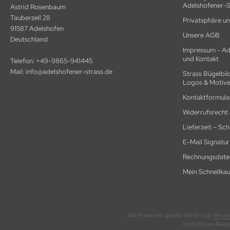
Adelshofener-S
Astrid Rosenbaum
Tauberzell 28
Privatsphäre u
91587 Adelshofen
Unsere AGB
Deutschland
Impressum - Ad
und Kontakt
Telefon:
+49-9865-941445
Mail:
info@adelshofener-strass.de
Strass Bügelbil
Logos & Motive
Kontaktformular
Widerrufsrecht
Lieferzeit – Sc
E-Mail Signatur
Rechnungsdate
Mein Schnellkau
Alle Preise inkl. gesetzl. MwSt. zzgl.
Versan
Hotfix Strass Bueg