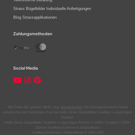
Strass Bügelbilder Individuelle Anfertigungen
Blog Strassapplikationen
Zahlungsmethoden
Social Media
Alle Preise inkl. gesetzl. MwSt. zzgl.
Versandkosten
. Die durchgestrichenen Preise
entsprechen dem bisherigen Preis bei Hotfix Strass Buegelbilder Qualitaet zu guenstigen
Preisen!.
Hotfix Strass Buegelbilder Qualitaet zu guenstigen Preisen! © 2026 | Template © 2009-
2026 by modified eCommerce Shopsoftware
mod
ified eCommerce Shopsoftware © 2009-2026