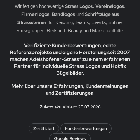
erne
rassmotive
Strass Logos
Vereinslogos
Wir fertigen hochwertige
,
,
Firmenlogos
Bandlogos
Schriftzüge aus
,
und
opfen
yline Städte Strassbügelbilder Motive
Strasssteinen
für Kleidung, Teams, Events, Bühne,
Showgruppen, Reitsport, Beauty und Markenauftritte.
llen
ort & Hobby – Strass Bügelbilder und Motive
Verifizierte Kundenbewertungen, echte
erne – Strass Bügelbilder und Motive
Referenzprojekte und eigene Herstellung seit 2007
machen Adelshofener-Strass® zu einem erfahrenen
rass Bügelbilder & Hotfix Applikationen zum
fbügeln | Adelshofener-Strass®
Partner für individuelle Strass Logos und Hotfix
Bügelbilder.
mbole & Motive – Strass Bügelbilder
Mehr über unsere Erfahrungen, Kundenmeinungen
ere – Strass Bügelbilder & Motive
und Zertifizierungen
tenkopf Skull – Strass Bügelbilder & Applikationen
Zuletzt aktualisiert: 27.07.2026
behör, Vorlagen, Folie, Pinzetten, Picker Stift
Zertifiziert
Kundenbewertungen
Google Reviews