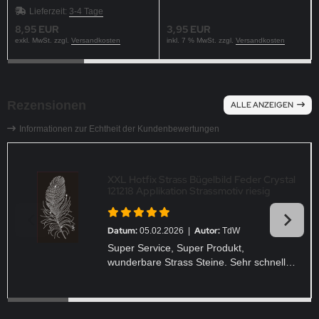
Crystal oder Silber matt
Lieferzeit:
3-4 Tage
8,95 EUR
3,95 EUR
exkl. MwSt. zzgl.
Versandkosten
inkl. 7 % MwSt. zzgl.
Versandkosten
Rezensionen
ALLE ANZEIGEN
Informationen zur Echtheit der Kundenbewertungen
XXL Hotfix Strass Bügelbild Feder Crystal
121218 Applikation Strassmotiv riesig
Datum:
Autor:
05.02.2026 |
TdW
Super Service, Super Produkt,
wunderbare Strass Steine. Sehr schnelle
Lieferung. Alles Perfekt.