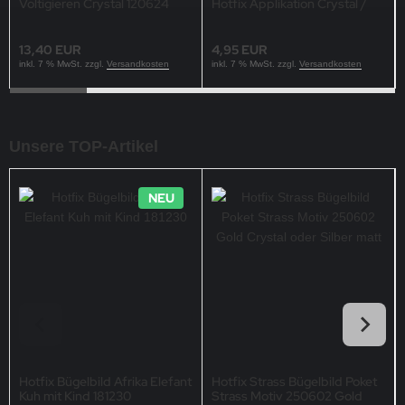
Voltigieren Crystal 120624
Hotfix Applikation Crystal /
Applikation Strassmotiv
Rot Crystal 251216
Reitsport
13,40 EUR
4,95 EUR
inkl. 7 % MwSt. zzgl.
Versandkosten
inkl. 7 % MwSt. zzgl.
Versandkosten
Unsere TOP-Artikel
NEU
Hotfix Bügelbild Afrika Elefant
Hotfix Strass Bügelbild Poket
Kuh mit Kind 181230
Strass Motiv 250602 Gold