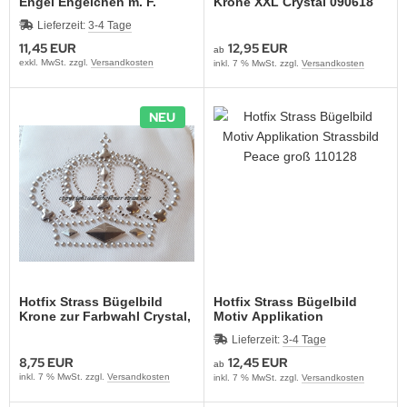
Engel Engelchen m. F.
Krone XXL Crystal 090618
110701
Applikation Strassbild
Lieferzeit:
3-4 Tage
11,45 EUR
12,95 EUR
ab
exkl. MwSt. zzgl.
Versandkosten
inkl. 7 % MwSt. zzgl.
Versandkosten
NEU
Hotfix Strass Bügelbild
Hotfix Strass Bügelbild
Krone zur Farbwahl Crystal,
Motiv Applikation
Rot oder Cobaltblau 130905
Strassbild Peace groß
Lieferzeit:
3-4 Tage
110128
8,75 EUR
12,45 EUR
ab
inkl. 7 % MwSt. zzgl.
Versandkosten
inkl. 7 % MwSt. zzgl.
Versandkosten