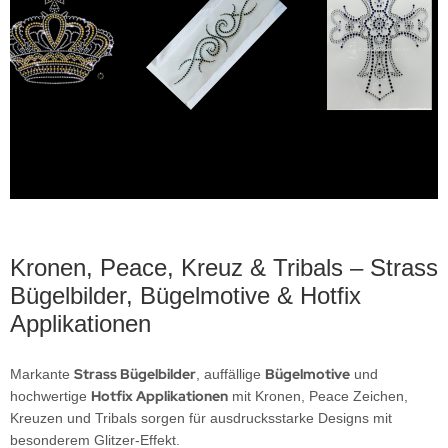
tfix Strasssteine zum Aufbügeln – hochwertige
gel – Strass Bügelbilder & Motive
rasssteine für Textilveredelung
tfix Strass Steine im Safari Style zum aufbügeln
ldtiere – Strass Bügelbilder & Motive
arovski Elements
euz
rasssteine zum Aufnähen
ilheads Bügelnieten 2mm
ilheads Bügelnieten 3mm
ilheads gehämmert Sunland
ntagon
Kronen, Peace, Kreuz & Tribals – Strass
adrate
Bügelbilder, Bügelmotive & Hotfix
Applikationen
ute
Strass Bügelbilder
Bügelmotive
Markante
, auffällige
und
chteck
Hotfix Applikationen
hochwertige
mit Kronen, Peace Zeichen,
itzoval
Kreuzen und Tribals sorgen für ausdrucksstarke Designs mit
besonderem Glitzer-Effekt.