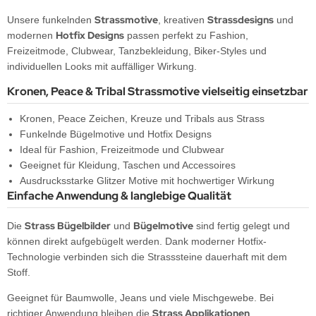
erne
Strassmotive
Strassdesigns
Unsere funkelnden
, kreativen
und
Hotfix Designs
modernen
passen perfekt zu Fashion,
opfen
Freizeitmode, Clubwear, Tanzbekleidung, Biker-Styles und
individuellen Looks mit auffälliger Wirkung.
llen
Kronen, Peace & Tribal Strassmotive vielseitig einsetzbar
Kronen, Peace Zeichen, Kreuze und Tribals aus Strass
Funkelnde Bügelmotive und Hotfix Designs
Ideal für Fashion, Freizeitmode und Clubwear
Geeignet für Kleidung, Taschen und Accessoires
Ausdrucksstarke Glitzer Motive mit hochwertiger Wirkung
Einfache Anwendung & langlebige Qualität
Strass Bügelbilder
Bügelmotive
Die
und
sind fertig gelegt und
können direkt aufgebügelt werden. Dank moderner Hotfix-
Technologie verbinden sich die Strasssteine dauerhaft mit dem
Stoff.
Geeignet für Baumwolle, Jeans und viele Mischgewebe. Bei
Strass Applikationen
richtiger Anwendung bleiben die
,