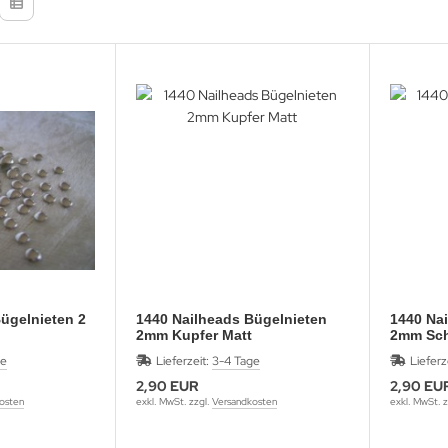
ügelnieten 2
1440 Nailheads Bügelnieten
1440 Na
2mm Kupfer Matt
2mm Sc
ge
Lieferzeit:
3-4 Tage
Lieferz
2,90 EUR
2,90 EU
osten
exkl. MwSt. zzgl.
Versandkosten
exkl. MwSt. z