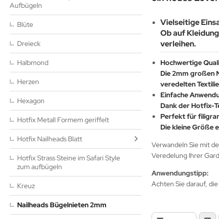
gel – Strass Bügelbilder & Motive
Aufbügeln
klusive Strass Bügelbilder – Eigene Designs Made in
Vielseitige Ein
ldtiere – Strass Bügelbilder & Motive
Blüte
rmany seit 2007
Ob auf Kleidung
verleihen.
Dreieck
hnen & Wappen – Strass Bügelbilder und Motive
Halbmond
Hochwertige Quali
shion & Ladylike – Strass Bügelbilder und Motive
Die 2mm großen Ni
Herzen
veredelten Textilie
rzen – Strass Bügelbilder und Motive
Einfache Anwend
Hexagon
Dank der Hotfix-Te
chzeit & JGA – Strass Bügelbilder und Motive
Perfekt für filigr
Hotfix Metall Formem geriffelt
Die kleine Größe e
rneval, Oktoberfest & Feste – Strass Bügelbilder
Hotfix Nailheads Blatt
Verwandeln Sie mit d
nder – Strass Bügelbilder und Applikationen
Veredelung Ihrer Garde
Hotfix Strass Steine im Safari Style
zum aufbügeln
Anwendungstipp:
onen, Peace, Kreuz, Tribals – Strass Bügelbilder
Achten Sie darauf, die
Kreuz
ritime Motive – Strass Bügelbilder
Nailheads Bügelnieten 2mm
sik, Instrumente & Noten – Strass Bügelbilder Strassmotive