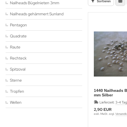
Sortieren
Nailheads Bügelnieten 3mm
yline Städte Strassbügelbilder Motive
Nailheads gehämmert Sunland
ort & Hobby – Strass Bügelbilder und Motive
Pentagon
Quadrate
erne – Strass Bügelbilder und Motive
Raute
rass Bügelbilder & Hotfix Applikationen zum Aufbügeln
Adelshofener-Strass®
Rechteck
mbole & Motive – Strass Bügelbilder
Spitzoval
ere – Strass Bügelbilder & Motive
Sterne
tenkopf Skull – Strass Bügelbilder & Applikationen
1440 Nailheads B
Tropfen
mm Silber
ehör, Vorlagen, Folie, Pinzetten, Picker Stift
Wellen
Lieferzeit:
3-4 Ta
2,90 EUR
exkl. MwSt. zzgl.
Versandk