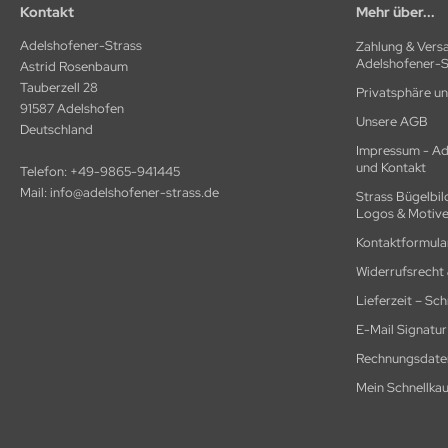
Kontakt
Mehr über...
Adelshofener-Strass
Zahlung & Versa
Adelshofener-S
Astrid Rosenbaum
Tauberzell 28
Privatsphäre u
91587 Adelshofen
Unsere AGB
Deutschland
Impressum - Ad
und Kontakt
Telefon:
+49-9865-941445
Mail:
info@adelshofener-strass.de
Strass Bügelbil
Logos & Motive
Kontaktformular
Widerrufsrecht
Lieferzeit – Sc
E-Mail Signatur
Rechnungsdate
Mein Schnellkau