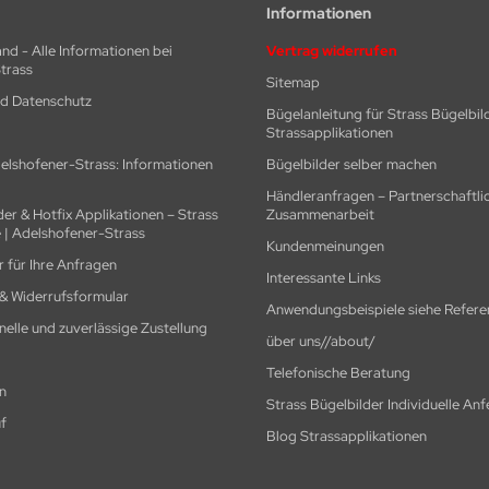
Informationen
nd - Alle Informationen bei
Vertrag widerrufen
trass
Sitemap
nd Datenschutz
Bügelanleitung für Strass Bügelbil
Strassapplikationen
elshofener-Strass: Informationen
Bügelbilder selber machen
Händleranfragen – Partnerschaftli
der & Hotfix Applikationen – Strass
Zusammenarbeit
 | Adelshofener-Strass
Kundenmeinungen
 für Ihre Anfragen
Interessante Links
 & Widerrufsformular
Anwendungsbeispiele siehe Refere
hnelle und zuverlässige Zustellung
über uns//about/
Telefonische Beratung
n
Strass Bügelbilder Individuelle An
f
Blog Strassapplikationen