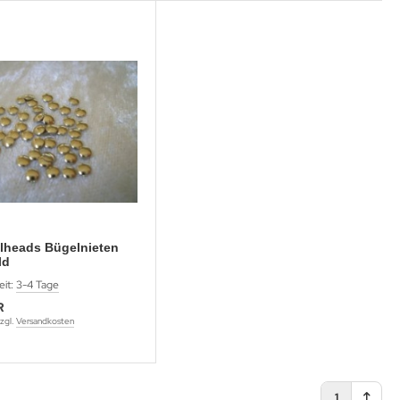
ilheads Bügelnieten
ld
eit:
3-4 Tage
R
zgl.
Versandkosten
1