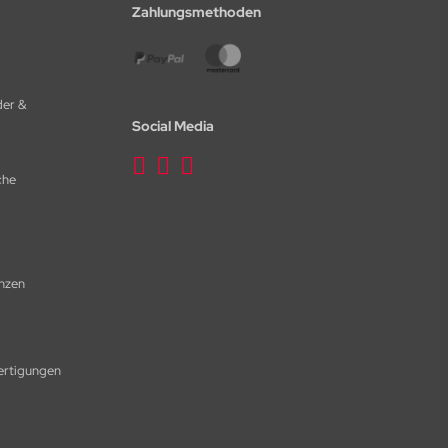
Zahlungsmethoden
der &
Social Media
che
nzen
fertigungen