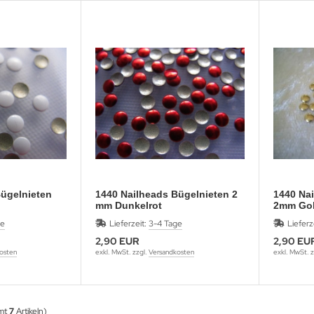
Bügelnieten
1440 Nailheads Bügelnieten 2
1440 Na
mm Dunkelrot
2mm Go
ge
Lieferzeit:
3-4 Tage
Lieferz
2,90 EUR
2,90 EU
osten
exkl. MwSt. zzgl.
Versandkosten
exkl. MwSt. z
amt
7
Artikeln)