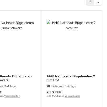
1
ilheads Bügelnieten
1440 Nailheads Bügelnieten 2
hwarz
mm Rot
eit:
3-4 Tage
Lieferzeit:
3-4 Tage
R
2,90 EUR
zgl.
Versandkosten
exkl. MwSt. zzgl.
Versandkosten