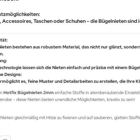
satzmöglichkeiten:
, Accessoires, Taschen oder Schuhen – die Bügelnieten sind 
tät:
eten bestehen aus robustem Material, das nicht nur glänzt, sondern a
n.
ung:
chnologie lassen sich die Nieten einfach und präzise mit einem Büge
ane Designs:
rmöglicht es, feine Muster und Detailarbeiten zu erstellen, die Ihre 
en
Hotfix Bügelnieten 2mm
einfache Stoffe in atemberaubende Einzelstü
robe – diese Nieten bieten unendliche Möglichkeiten, kreativ zu sein!
 Nieten gleichmäßig mit Hitze zu fixieren und auf sauberen, glatten Stof