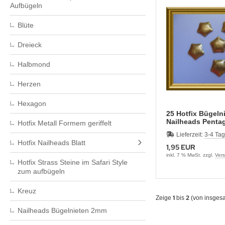
gel – Strass Bügelbilder & Motive
Aufbügeln
klusive Strass Bügelbilder – Eigene Designs Made in
ldtiere – Strass Bügelbilder & Motive
Blüte
rmany seit 2007
Dreieck
hnen & Wappen – Strass Bügelbilder und Motive
Halbmond
shion & Ladylike – Strass Bügelbilder und Motive
Herzen
rzen – Strass Bügelbilder und Motive
Hexagon
25 Hotfix Bügeln
chzeit & JGA – Strass Bügelbilder und Motive
Nailheads Pentag
Hotfix Metall Formem geriffelt
Gold 8mm
Lieferzeit:
3-4 Ta
rneval, Oktoberfest & Feste – Strass Bügelbilder
Hotfix Nailheads Blatt
1,95 EUR
inkl. 7 % MwSt. zzgl.
Ver
nder – Strass Bügelbilder und Applikationen
Hotfix Strass Steine im Safari Style
zum aufbügeln
onen, Peace, Kreuz, Tribals – Strass Bügelbilder
Kreuz
1
2
Zeige
bis
(von insges
ritime Motive – Strass Bügelbilder
Nailheads Bügelnieten 2mm
sik, Instrumente & Noten – Strass Bügelbilder