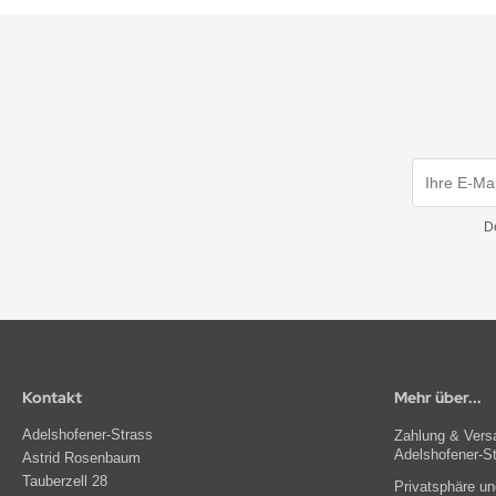
D
Kontakt
Mehr über...
Adelshofener-Strass
Zahlung & Versa
Adelshofener-S
Astrid Rosenbaum
Tauberzell 28
Privatsphäre u