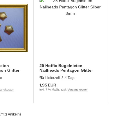
ieten
25 Hotfix Bügelnieten
on Glitter
Nailheads Pentagon Glitter
Silber 8mm
ge
Lieferzeit:
3-4 Tage
1,95 EUR
sandkosten
inkl. 7 % MwSt. zzgl.
Versandkosten
2
amt
Artikeln)