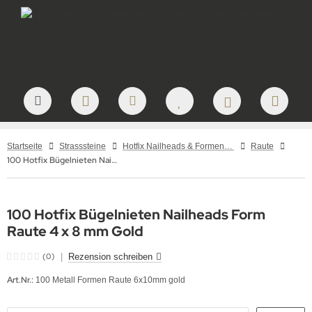
Startseite
Strasssteine
Hotfix Nailheads & Formen – Metallformen & Aluplättchen zum Aufbügeln
Raute
100 Hotfix Bügelnieten Nailheads Form Raute 4 x 8 mm Gold
100 Hotfix Bügelnieten Nailheads Form
Raute 4 x 8 mm Gold
(0)
|
Rezension schreiben
Art.Nr.:
100 Metall Formen Raute 6x10mm gold