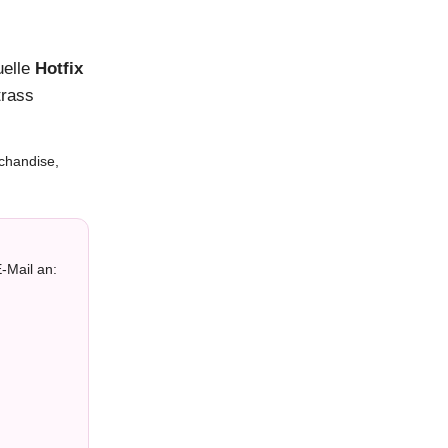
uelle
Hotfix
trass
chandise,
-Mail an: