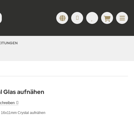
LEITUNGEN
l Glas aufnähen
chreiben
l 16x11mm Crystal aufnähen