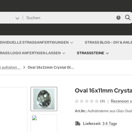
NDIVIDUELLE STRASSANFERTIGUNGEN
STRASS BLOG – DIY & AN
RASS LOGO ANFERTIGEN LASSEN
STRASSSTEINE
Strasssteine zum aufnähen Glas
Oval 16x11mm Crystal Glas aufnähen
Oval 16x11mm Crysta
|
Rezension s
(0)
Art.Nr.:
Aufnähsteine aus Glas Ova
Lieferzeit:
3-4 Tage