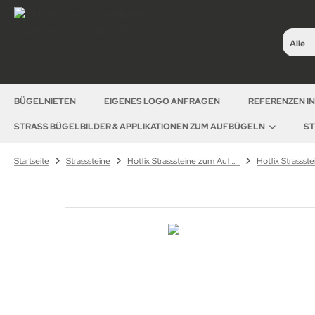
Alle
BÜGELNIETEN
EIGENES LOGO ANFRAGEN
REFERENZEN I
STRASS BÜGELBILDER & APPLIKATIONEN ZUM AUFBÜGELN
ST
Startseite
Strasssteine
Hotfix Strasssteine zum Aufbügeln – hochwertige Strasssteine für Textilveredelung