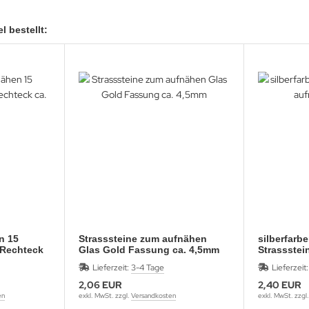
l bestellt:
n 15
Strasssteine zum aufnähen
silberfarb
Glas Gold Fassung ca. 4,5mm
Lieferzeit:
3-4 Tage
Lieferzeit
2,06 EUR
2,40 EUR
en
exkl. MwSt. zzgl.
Versandkosten
exkl. MwSt. zzgl