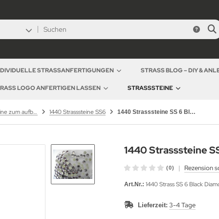
NDIVIDUELLE STRASSANFERTIGUNGEN
STRASS BLOG – DIY & AN
RASS LOGO ANFERTIGEN LASSEN
STRASSSTEINE
Hotfix Strasssteine zum aufbügeln SS 6 / 1,8 - 2mm
1440 Strasssteine SS6
1440 Strasssteine SS 6 Black Diamond
1440 Strasssteine S
|
Rezension s
(0)
1440 Strass SS 6 Black Dia
Art.Nr.:
3-4 Tage
Lieferzeit: