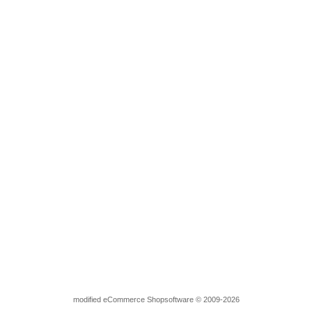
Hotfix Motive Strass Bügelbild 2 Kleine Eckranken 110801
Lieferzeit:
3-4 Tage
2,95 EUR
inkl. 7 % MwSt. zzgl.
Versandkosten
mod
ified eCommerce Shopsoftware © 2009-2026