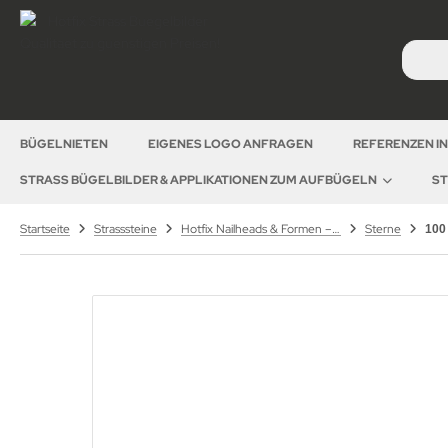
BÜGELNIETEN
EIGENES LOGO ANFRAGEN
REFERENZEN I
STRASS BÜGELBILDER & APPLIKATIONEN ZUM AUFBÜGELN
ST
Startseite
Strasssteine
Hotfix Nailheads & Formen – Metallformen & Aluplättchen zum Aufbügeln
Sterne