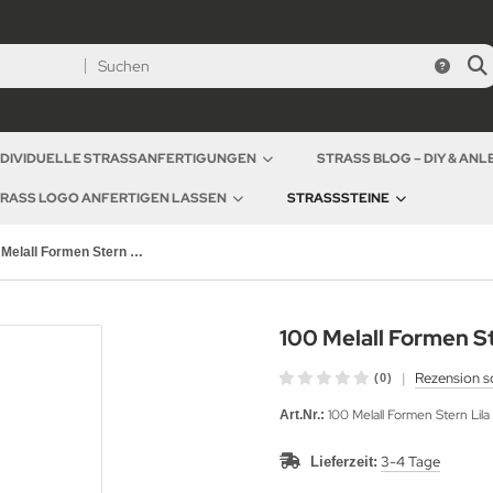
NDIVIDUELLE STRASSANFERTIGUNGEN
STRASS BLOG – DIY & AN
RASS LOGO ANFERTIGEN LASSEN
STRASSSTEINE
100 Melall Formen Stern Dark Purple Lila 5mm
100 Melall Formen S
|
Rezension s
(0)
100 Melall Formen Stern Lil
Art.Nr.:
3-4 Tage
Lieferzeit: