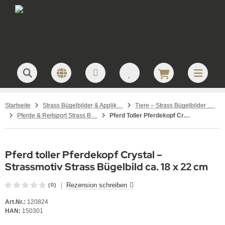
Startseite
Strass Bügelbilder & Applikationen zum Aufbügeln
Tiere – Strass Bügelbilder & Motive
Pferde & Reitsport Strass Bügelbilder – Hotfix Applikationen für Pferdefreunde
Pferd Toller Pferdekopf Crystal Strass Bügelbild Hotfix Applikation 120824
Pferd toller Pferdekopf Crystal –
Strassmotiv Strass Bügelbild ca. 18 x 22 cm
|
Rezension schreiben
(0)
Art.Nr.:
120824
HAN:
150301