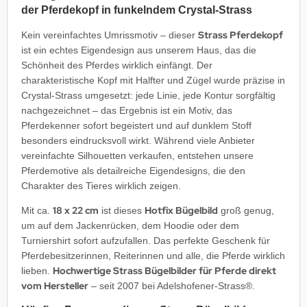
der Pferdekopf in funkelndem Crystal-Strass
Strass Pferdekopf
Kein vereinfachtes Umrissmotiv – dieser
ist ein echtes Eigendesign aus unserem Haus, das die
Schönheit des Pferdes wirklich einfängt. Der
charakteristische Kopf mit Halfter und Zügel wurde präzise in
Crystal-Strass umgesetzt: jede Linie, jede Kontur sorgfältig
nachgezeichnet – das Ergebnis ist ein Motiv, das
Pferdekenner sofort begeistert und auf dunklem Stoff
besonders eindrucksvoll wirkt. Während viele Anbieter
vereinfachte Silhouetten verkaufen, entstehen unsere
Pferdemotive als detailreiche Eigendesigns, die den
Charakter des Tieres wirklich zeigen.
18 x 22 cm
Hotfix Bügelbild
Mit ca.
ist dieses
groß genug,
um auf dem Jackenrücken, dem Hoodie oder dem
Turniershirt sofort aufzufallen. Das perfekte Geschenk für
Pferdebesitzerinnen, Reiterinnen und alle, die Pferde wirklich
Hochwertige Strass Bügelbilder für Pferde direkt
lieben.
vom Hersteller
– seit 2007 bei Adelshofener-Strass®.