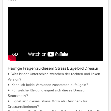
Wir brauchen Ihre Einwilligung
Dieser Inhalt wird von YouTube bereit gestellt. Sie
müssen YouTube Videos in den Cookie-Einstellungen
aktivieren. Wenn Sie YouTube aktivieren, werden ggf.
personenbezogene Daten verarbeitet und Cookies
gesetzt.
Cookie Einstellungen
Häufige Fragen zu diesem Strass Bügelbild Dressur
Was ist der Unterschied zwischen der rechten und linken
Version?
Kann ich beide Versionen zusammen aufbügeln?
Für welche Kleidung eignet sich dieses Dressur
Strassmotiv?
Eignet sich dieses Strass Motiv als Geschenk für
Dressurreiterinnen?