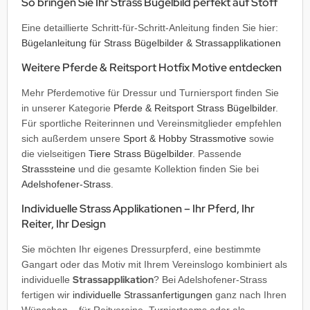
So bringen Sie Ihr Strass Bügelbild perfekt auf Stoff
Eine detaillierte Schritt-für-Schritt-Anleitung finden Sie hier:
Bügelanleitung für Strass Bügelbilder & Strassapplikationen
Weitere Pferde & Reitsport Hotfix Motive entdecken
Mehr Pferdemotive für Dressur und Turniersport finden Sie
in unserer Kategorie
Pferde & Reitsport Strass Bügelbilder
.
Für sportliche Reiterinnen und Vereinsmitglieder empfehlen
sich außerdem unsere
Sport & Hobby Strassmotive
sowie
die vielseitigen
Tiere Strass Bügelbilder
. Passende
Strasssteine
und die gesamte Kollektion finden Sie bei
Adelshofener-Strass
.
Individuelle Strass Applikationen – Ihr Pferd, Ihr
Reiter, Ihr Design
Sie möchten Ihr eigenes Dressurpferd, eine bestimmte
Gangart oder das Motiv mit Ihrem Vereinslogo kombiniert als
Strassapplikation
individuelle
? Bei Adelshofener-Strass
fertigen wir
individuelle Strassanfertigungen
ganz nach Ihren