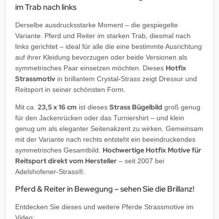
im Trab nach links
Derselbe ausdrucksstarke Moment – die gespiegelte
Variante. Pferd und Reiter im starken Trab, diesmal nach
links gerichtet – ideal für alle die eine bestimmte Ausrichtung
auf ihrer Kleidung bevorzugen oder beide Versionen als
Hotfix
symmetrisches Paar einsetzen möchten. Dieses
Strassmotiv
in brillantem Crystal-Strass zeigt Dressur und
Reitsport in seiner schönsten Form.
23,5 x 16 cm
Strass Bügelbild
Mit ca.
ist dieses
groß genug
für den Jackenrücken oder das Turniershirt – und klein
genug um als eleganter Seitenakzent zu wirken. Gemeinsam
mit der Variante nach rechts entsteht ein beeindruckendes
Hochwertige Hotfix Motive für
symmetrisches Gesamtbild.
Reitsport direkt vom Hersteller
– seit 2007 bei
Adelshofener-Strass®.
Pferd & Reiter in Bewegung – sehen Sie die Brillanz!
Entdecken Sie dieses und weitere Pferde Strassmotive im
Video: