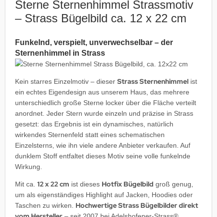
Sterne Sternenhimmel Strassmotiv
– Strass Bügelbild ca. 12 x 22 cm
Funkelnd, verspielt, unverwechselbar – der
Sternenhimmel in Strass
Strass Sternenhimmel
Kein starres Einzelmotiv – dieser
ist
ein echtes Eigendesign aus unserem Haus, das mehrere
unterschiedlich große Sterne locker über die Fläche verteilt
anordnet. Jeder Stern wurde einzeln und präzise in Strass
gesetzt: das Ergebnis ist ein dynamisches, natürlich
wirkendes Sternenfeld statt eines schematischen
Einzelsterns, wie ihn viele andere Anbieter verkaufen. Auf
dunklem Stoff entfaltet dieses Motiv seine volle funkelnde
Wirkung.
12 x 22 cm
Hotfix Bügelbild
Mit ca.
ist dieses
groß genug,
um als eigenständiges Highlight auf Jacken, Hoodies oder
Hochwertige Strass Bügelbilder direkt
Taschen zu wirken.
vom Hersteller
– seit 2007 bei Adelshofener-Strass®.