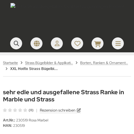
Startseite
Strass Bügelbilder & Applikationen zum Aufbügeln
Borten, Ranken & Ornamente – Strass Bügelbilder
XXL Hotfix Strass Bügelbild, Strass Applikationen zum aufbügeln Ornament Ranke 230519
sehr edle und ausgefallene Strass Ranke in
Marble und Strass
|
Rezension schreiben
(0)
230519 Rosa Marbel
Art.Nr.:
230519
HAN: