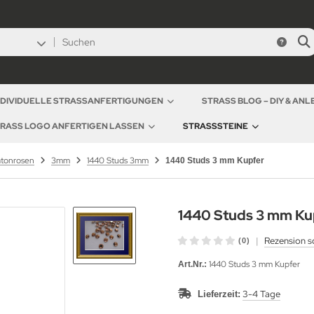
NDIVIDUELLE STRASSANFERTIGUNGEN
STRASS BLOG – DIY & AN
RASS LOGO ANFERTIGEN LASSEN
STRASSSTEINE
atonrosen
3mm
1440 Studs 3mm
1440 Studs 3 mm Kupfer
1440 Studs 3 mm Ku
|
Rezension s
(0)
1440 Studs 3 mm Kupfer
Art.Nr.:
3-4 Tage
Lieferzeit: