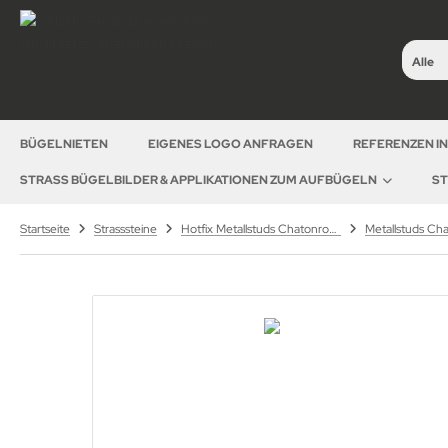
Alle
BÜGELNIETEN
EIGENES LOGO ANFRAGEN
REFERENZEN I
STRASS BÜGELBILDER & APPLIKATIONEN ZUM AUFBÜGELN
ST
Startseite
Strasssteine
Hotfix Metallstuds Chatonrosen – runde Metallstuds zum Aufbügeln
Metallstuds Ch