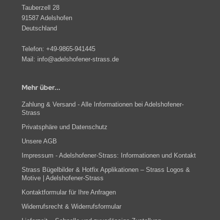
erne
Tauberzell 28
rassmotive
91587 Adelshofen
opfen
Deutschland
yline Städte Strassbügelbilder Motive
llen
Telefon:
+49-9865-941445
ort & Hobby – Strass Bügelbilder und Motive
Mail:
info@adelshofener-strass.de
erne – Strass Bügelbilder und Motive
Mehr über...
rass Bügelbilder & Hotfix Applikationen zum
fbügeln | Adelshofener-Strass®
Zahlung & Versand - Alle Informationen bei Adelshofener-
Strass
mbole & Motive – Strass Bügelbilder
Privatsphäre und Datenschutz
Unsere AGB
ere – Strass Bügelbilder & Motive
Impressum - Adelshofener-Strass: Informationen und Kontakt
tenkopf Skull – Strass Bügelbilder & Applikationen
Strass Bügelbilder & Hotfix Applikationen – Strass Logos &
Motive | Adelshofener-Strass
behör, Vorlagen, Folie, Pinzetten, Picker Stift
Kontaktformular für Ihre Anfragen
Widerrufsrecht & Widerrufsformular