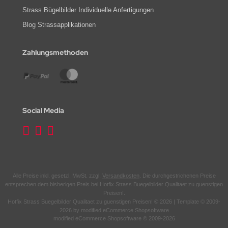
Strass Bügelbilder Individuelle Anfertigungen
Blog Strassapplikationen
Zahlungsmethoden
Social Media
Alle Preise inkl. gesetzl. MwSt. zzgl.
Versandkosten
. Die durchgestrichenen Preise
entsprechen dem bisherigen Preis bei Hotfix Strass Buegelbilder Qualitaet zu guenstigen
Preisen!.
Hotfix Strass Buegelbilder Qualitaet zu guenstigen Preisen! © 2026 | Template © 2009-
2026 by modified eCommerce Shopsoftware
mod
ified eCommerce Shopsoftware © 2009-2026