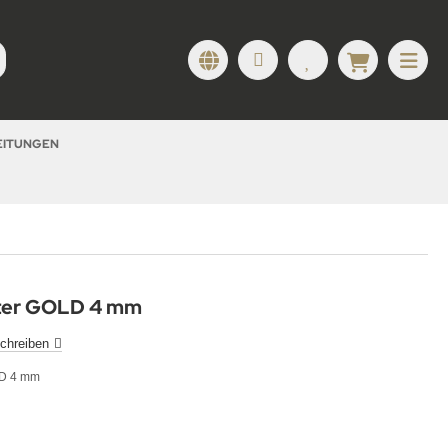
LEITUNGEN
tter GOLD 4 mm
chreiben
LD 4 mm