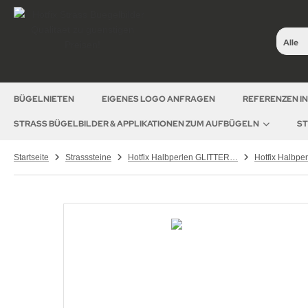
Alle
BÜGELNIETEN
EIGENES LOGO ANFRAGEN
REFERENZEN I
STRASS BÜGELBILDER & APPLIKATIONEN ZUM AUFBÜGELN
ST
Startseite
Strasssteine
Hotfix Halbperlen GLITTER zum Aufbügeln – Metallic Halbperlen Silber & Gold für Textilveredelung