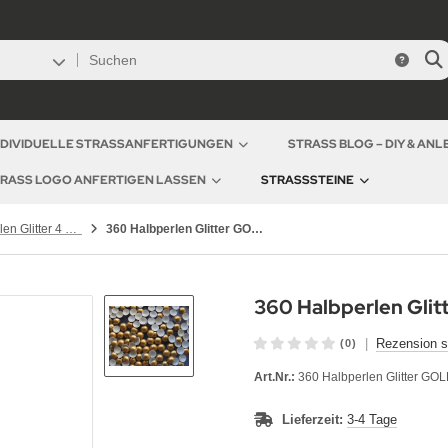
NDIVIDUELLE STRASSANFERTIGUNGEN
STRASS BLOG – DIY & AN
RASS LOGO ANFERTIGEN LASSEN
STRASSSTEINE
Hotfix Halbperlen Glitter 4 mm
360 Halbperlen Glitter GOLD 4 mm
360 Halbperlen Gli
|
Rezension s
(0)
Art.Nr.:
360 Halbperlen Glitter GO
Lieferzeit:
3-4 Tage