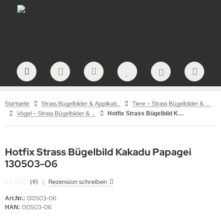
Startseite
Strass Bügelbilder & Applikationen zum Aufbügeln
Tiere – Strass Bügelbilder & Motive
Vögel – Strass Bügelbilder & Motive
Hotfix Strass Bügelbild Kakadu Papagei 130503-06
Hotfix Strass Bügelbild Kakadu Papagei
130503-06
|
Rezension schreiben
(0)
130503-06
Art.Nr.:
130503-06
HAN: