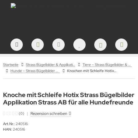
Startseite
Strass Bügelbilder & Applikationen zum Aufbügeln
Tiere – Strass Bügelbilder & Motive
Hunde – Strass Bügelbilder & Hundemotive
Knochen mit Schleife Hotix Strass Bügelbilder Applikation 240516 Strass AB
Knoche mit Schleife Hotix Strass Bügelbilder
Applikation Strass AB für alle Hundefreunde
|
Rezension schreiben
(0)
Art.Nr.:
240516
HAN:
240516