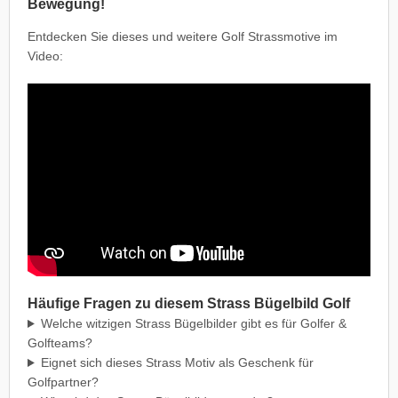
Bewegung!
Entdecken Sie dieses und weitere Golf Strassmotive im
Video:
Wir brauchen Ihre Einwilligung
Dieser Inhalt wird von YouTube bereit gestellt. Sie
müssen YouTube Videos in den Cookie-Einstellungen
aktivieren. Wenn Sie YouTube aktivieren, werden ggf.
personenbezogene Daten verarbeitet und Cookies
gesetzt.
Cookie Einstellungen
Häufige Fragen zu diesem Strass Bügelbild Golf
Welche witzigen Strass Bügelbilder gibt es für Golfer &
Golfteams?
Eignet sich dieses Strass Motiv als Geschenk für
Golfpartner?