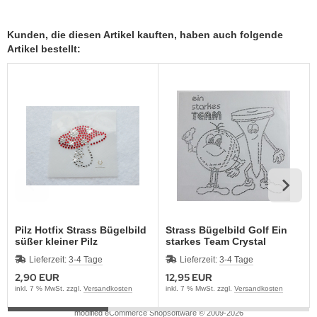
Kunden, die diesen Artikel kauften, haben auch folgende
Artikel bestellt:
Pilz Hotfix Strass Bügelbild
Strass Bügelbild Golf Ein
süßer kleiner Pilz
starkes Team Crystal
Fliegenpilz 120217
190101 Applikation Hotfix
Lieferzeit:
3-4 Tage
Lieferzeit:
3-4 Tage
Strassmotiv
2,90 EUR
12,95 EUR
inkl. 7 % MwSt. zzgl.
Versandkosten
inkl. 7 % MwSt. zzgl.
Versandkosten
mod
ified eCommerce Shopsoftware © 2009-2026