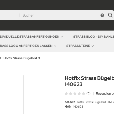
NDIVIDUELLE STRASSANFERTIGUNGEN
STRASS BLOG – DIY & AN
RASS LOGO ANFERTIGEN LASSEN
STRASSSTEINE
Hotfix Strass Bügelbild OM Yoga Schriftzeichen Farbwahl 140623
Hotfix Strass Bügel
140623
|
Rezension s
(0)
Hotfix Strass Bügelbild OM 
Art.Nr.:
140623
HAN: