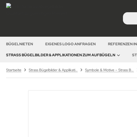
BÜGELNIETEN
EIGENES LOGO ANFRAGEN
REFERENZEN I
STRASS BÜGELBILDER & APPLIKATIONEN ZUM AUFBÜGELN
ST
Startseite
Strass Bügelbilder & Applikationen zum Aufbügeln
Symbole & Motive – Strass Bügelbilder