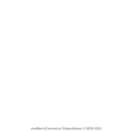
Strass Bügelbild Skyline Hamburg groß 120224 Crystal Applikation 
Lieferzeit:
3-4 Tage
10,95 EUR
inkl. 7 % MwSt. zzgl.
Versandkosten
mod
ified eCommerce Shopsoftware © 2009-2026