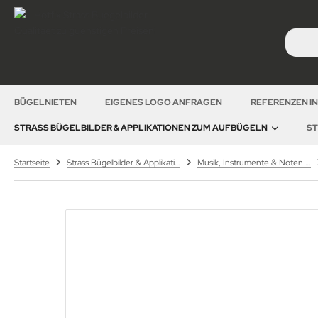
BÜGELNIETEN
EIGENES LOGO ANFRAGEN
REFERENZEN I
STRASS BÜGELBILDER & APPLIKATIONEN ZUM AUFBÜGELN
ST
Startseite
Strass Bügelbilder & Applikationen zum Aufbügeln
Musik, Instrumente & Noten – Strass Bügelbilder Strassmotive