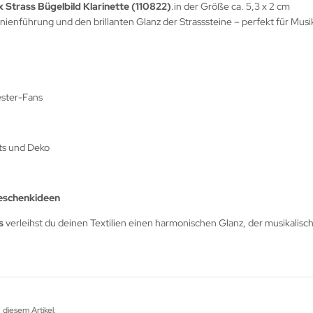
x Strass Bügelbild Klarinette (110822)
.in der Größe ca. 5,3 x 2 cm
inienführung und den brillanten Glanz der Strasssteine – perfekt für Mus
ester-Fans
ts und Deko
Geschenkideen
s
verleihst du deinen Textilien einen harmonischen Glanz, der musikalisch
 diesem Artikel.