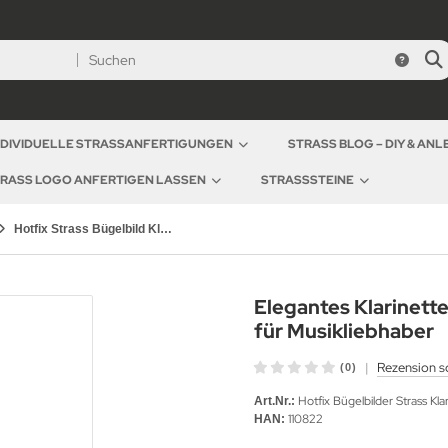
NDIVIDUELLE STRASSANFERTIGUNGEN
STRASS BLOG – DIY & AN
RASS LOGO ANFERTIGEN LASSEN
STRASSSTEINE
Hotfix Strass Bügelbild Klarinette 110822 – Musikalisches Strassmotiv Applikation
Elegantes Klarinette
für Musikliebhaber
|
Rezension s
(0)
Hotfix Bügelbilder Strass Kla
Art.Nr.:
110822
HAN: