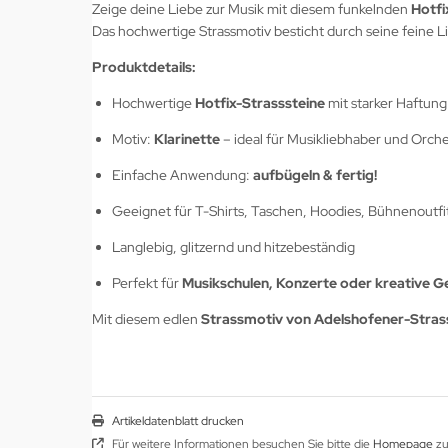
Zeige deine Liebe zur Musik mit diesem funkelnden
Hotfi
Das hochwertige Strassmotiv besticht durch seine feine L
Produktdetails:
Hochwertige
Hotfix-Strasssteine
mit starker Haftung
Motiv:
Klarinette
– ideal für Musikliebhaber und Orch
Einfache Anwendung:
aufbügeln & fertig!
Geeignet für T-Shirts, Taschen, Hoodies, Bühnenoutfi
Langlebig, glitzernd und hitzebeständig
Perfekt für
Musikschulen, Konzerte oder kreative 
Mit diesem edlen
Strassmotiv von Adelshofener-Stras
Artikeldatenblatt drucken
Für weitere Informationen besuchen Sie bitte die
Homepage
zu