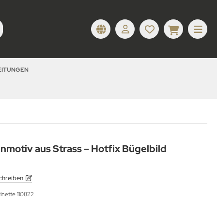
LEITUNGEN
nmotiv aus Strass – Hotfix Bügelbild
chreiben
rinette 110822