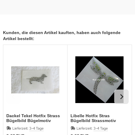
Kunden, die diesen Artikel kauften, haben auch folgende
Artikel bestellt:
Dackel Tekel Hotfix Strass
Libelle Hotfix Stras
Bügelbild Bügelmotiv
Bügelbild Strassmotiv
Strass Applikation 170202
schöne Strass Libelle AB
Lieferzeit:
3-4 Tage
Lieferzeit:
3-4 Tage
Peridot 121206