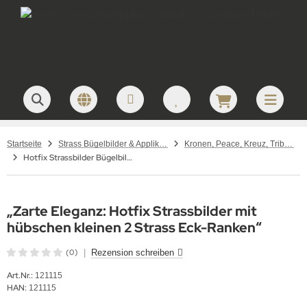
Startseite
Strass Bügelbilder & Applikationen zum Aufbügeln
Kronen, Peace, Kreuz, Tribals – Strass Bügelbilder
Hotfix Strassbilder Bügelbild hübsche kleine Strass Eck-Ranken 121115
„Zarte Eleganz: Hotfix Strassbilder mit
hübschen kleinen 2 Strass Eck-Ranken“
(0)
|
Rezension schreiben
Art.Nr.:
121115
HAN:
121115