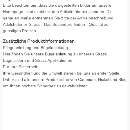
Bitte beachten Sie, dass die dargestellten Bilder auf unserer
Homepage nicht exakt mit den Artikeln übereinstimmen. Die
genauen Maße entnehmen Sie bitte der Artikelbeschreibung.
Adelshofener-Strass - Das Besondere finden - Qualität zu
günstigen Preisen.
Zusätzliche Produktinformationen
Pflegeanleitung und Bügelanleitung:
Hier finden Sie unsere
Bügelanleitung
zu unseren Strass
Bügelbildern und Strass Applikationen
Für Ihre Sicherheit:
Ihre Gesundheit und die Umwelt stehen bei uns an erster Stelle.
Daher sind alle unsere Produkte frei von Cadmium, Nickel und Blei,
um Ihnen höchste Sicherheit zu gewährleisten.
Strass-Bügelbilder, strass Bügelbild, Strass Bügelbilder, Strass Applikationen, Strass Applikation, Strass-Applikationen,
Strassmotive,Bügelmotive Strass, Strassbilder, Hotfix Motive, Hotfix Motiv,Hotfix Applikationen,Bügelmotiv
Strass,Strassapplikationen, Strassbügelbilder, Bügelbilder Strass, individuelle Anfertigungen in Strass, Strass Logo, Strass-
Logo, Strass-Logos, Logos aus Strasssteinen, Strass Logos