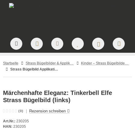
Startseite
Strass Bügelbilder & Applikationen zum Aufbügeln
Kinder – Strass Bügelbilder und Applikationen
Strass Bügelbild Applikation Motiv Elfe Tinkerbell links 230205
Märchenhafte Eleganz: Tinkerbell Elfe
Strass Bügelbild (links)
|
Rezension schreiben
(0)
Art.Nr.:
230205
HAN:
230205