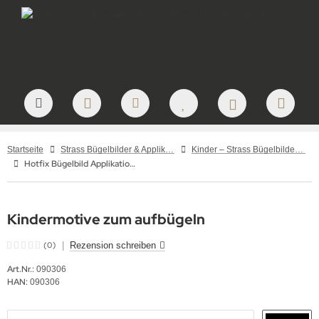
Startseite
Strass Bügelbilder & Applikationen zum Aufbügeln
Kinder – Strass Bügelbilder und Applikationen
Hotfix Bügelbild Applikation Strass Motiv Maus 3 kleine Mäuschen 090306-14sc
Kindermotive zum aufbügeln
(0)
|
Rezension schreiben
Art.Nr.:
090306
HAN:
090306