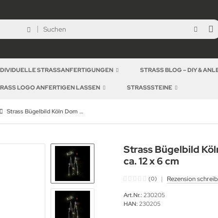
NDIVIDUELLE STRASSANFERTIGUNGEN
STRASS BLOG – DIY & AN
RASS LOGO ANFERTIGEN LASSEN
STRASSSTEINE
Strass Bügelbild Köln Dom Karneval Hotfix Motiv 230205 Applikation Strassbild
Strass Bügelbild Köl
ca. 12 x 6 cm
|
Rezension schrei
(0)
Art.Nr.:
230205
HAN:
230205