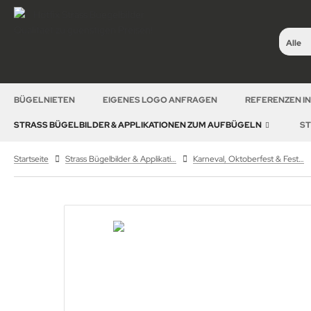
Alle
BÜGELNIETEN
EIGENES LOGO ANFRAGEN
REFERENZEN I
STRASS BÜGELBILDER & APPLIKATIONEN ZUM AUFBÜGELN
ST
Startseite
Strass Bügelbilder & Applikationen zum Aufbügeln
Karneval, Oktoberfest & Feste – Strass Bügelbilder