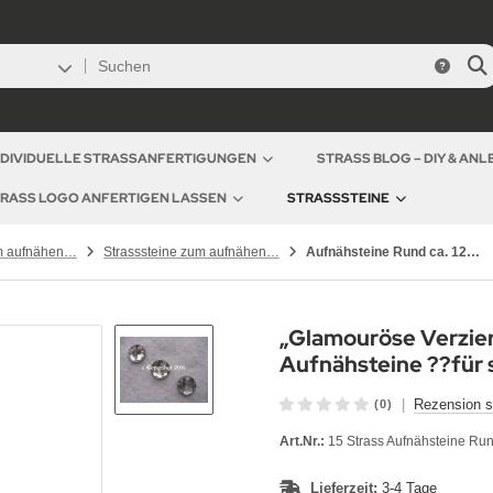
NDIVIDUELLE STRASSANFERTIGUNGEN
STRASS BLOG – DIY & AN
RASS LOGO ANFERTIGEN LASSEN
STRASSSTEINE
Strasssteine zum aufnähen Kunststoff
Strasssteine zum aufnähen Rund
Aufnähsteine Rund ca. 12mm Crystal 15 Stück
„Glamouröse Verzie
Aufnähsteine ??für 
|
Rezension s
(0)
Art.Nr.:
15 Strass Aufnähsteine Ru
Lieferzeit:
3-4 Tage