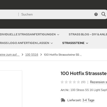
NDIVIDUELLE STRASSANFERTIGUNGEN
STRASS BLOG – DIY & AN
RASS LOGO ANFERTIGEN LASSEN
STRASSSTEINE
100 Hotfix Strasssteine SS 16 Light Saphir
Hotfix Strasssteine zum aufbügeln SS16 / 3,8 - 4mm
100 SS16
100 Hotfix Strassste
(0)
|
Rezension s
Art.Nr.:
100 Strass SS 16 Light Saph
Lieferzeit:
3-4 Tage