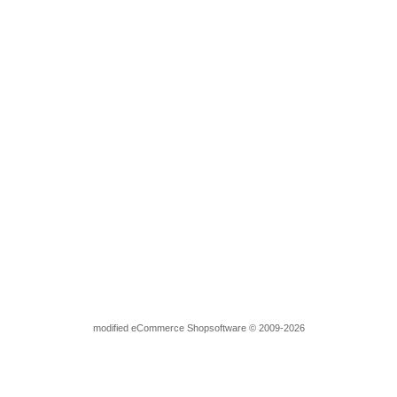
Bügelmotiv Froschkönig Gold 130115
Lieferzeit:
3-4 Tage
3,45 EUR
inkl. 7 % MwSt. zzgl.
Versandkosten
Lieferzeit:
3-4 Tage
2,45 EUR
inkl. 7 % MwSt. zzgl.
Versandkosten
mod
ified eCommerce Shopsoftware © 2009-2026