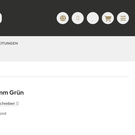
LEITUNGEN
 mm Grün
chreiben
mond