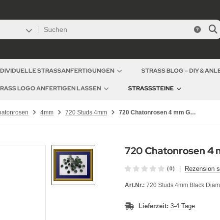
NDIVIDUELLE STRASSANFERTIGUNGEN
STRASS BLOG – DIY & AN
RASS LOGO ANFERTIGEN LASSEN
STRASSSTEINE
hatonrosen
4mm
720 Studs 4mm
720 Chatonrosen 4 mm Grün
720 Chatonrosen 4
|
Rezension s
(0)
Art.Nr.:
720 Studs 4mm Black Dia
Lieferzeit:
3-4 Tage