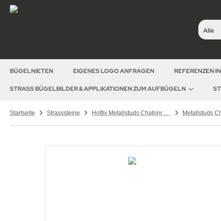
Alle
BÜGELNIETEN
EIGENES LOGO ANFRAGEN
REFERENZEN I
STRASS BÜGELBILDER & APPLIKATIONEN ZUM AUFBÜGELN
ST
Startseite
Strasssteine
Hotfix Metallstuds Chatonrosen – runde Metallstuds zum Aufbügeln
Metallstuds C