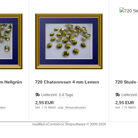
mm Hellgrün
720 Chatonrosen 4 mm Lemon
720 Stu
Lieferzeit:
3-4 Tage
Lieferzeit
2,95 EUR
2,95 EUR
sten
inkl. 7 % MwSt. zzgl.
Versandkosten
inkl. 7 % MwSt.
mod
ified eCommerce Shopsoftware © 2009-2026