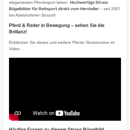
Hochwertige Strass
elegantesten Pferdesport lieben.
Bügelbilder für Reitsport direkt vom Hersteller
– seit 2007
bei Adelshofener-Strass®.
Pferd & Reiter in Bewegung – sehen Sie die
Brillanz!
Entdecken Sie dieses und weitere Pferde Strassmotive im
Video:
Wir brauchen Ihre Einwilligung
Dieser Inhalt wird von YouTube bereit gestellt. Sie
müssen YouTube Videos in den Cookie-Einstellungen
aktivieren. Wenn Sie YouTube aktivieren, werden ggf.
personenbezogene Daten verarbeitet und Cookies
gesetzt.
Cookie Einstellungen
Häufige Fragen zu diesem Strass Bügelbild