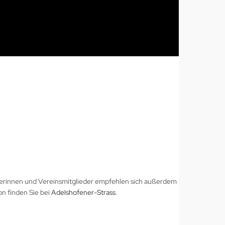
iterinnen und Vereinsmitglieder empfehlen sich außerdem
on finden Sie bei
Adelshofener-Strass
.