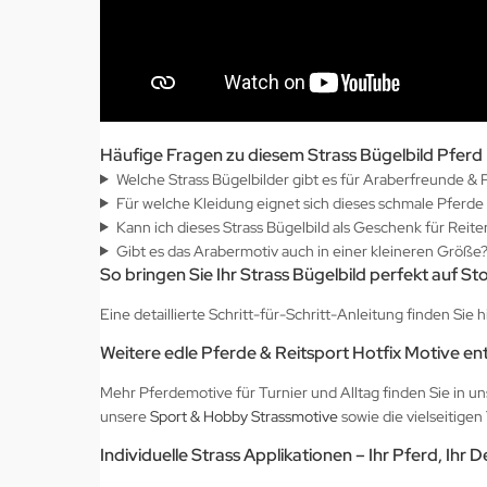
Häufige Fragen zu diesem Strass Bügelbild Pferd
Welche Strass Bügelbilder gibt es für Araberfreunde &
Für welche Kleidung eignet sich dieses schmale Pferde
Kann ich dieses Strass Bügelbild als Geschenk für Reit
Gibt es das Arabermotiv auch in einer kleineren Größe
So bringen Sie Ihr Strass Bügelbild perfekt auf St
Eine detaillierte Schritt-für-Schritt-Anleitung finden Sie h
Weitere edle Pferde & Reitsport Hotfix Motive e
Mehr Pferdemotive für Turnier und Alltag finden Sie in u
unsere
Sport & Hobby Strassmotive
sowie die vielseitigen
Individuelle Strass Applikationen – Ihr Pferd, Ihr D