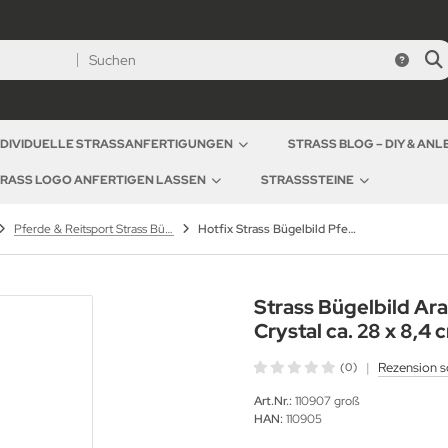
NDIVIDUELLE STRASSANFERTIGUNGEN
STRASS BLOG – DIY & AN
RASS LOGO ANFERTIGEN LASSEN
STRASSSTEINE
Pferde & Reitsport Strass Bügelbilder – Hotfix Applikationen für Pferdefreunde
Hotfix Strass Bügelbild Pferd Araber groß Crystal 110907 Applikation Strassmotiv
Strass Bügelbild Ara
Crystal ca. 28 x 8,4 
|
Rezension s
(0)
Art.Nr.:
110907 groß
HAN:
110905