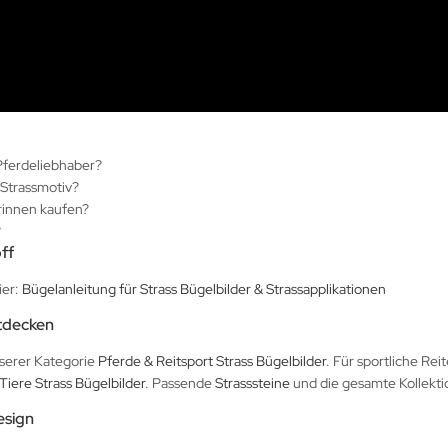
 Pferdeliebhaber?
 Strassmotiv?
erinnen kaufen?
?
off
ier:
Bügelanleitung für Strass Bügelbilder & Strassapplikationen
ntdecken
nserer Kategorie
Pferde & Reitsport Strass Bügelbilder
. Für sportliche Re
Tiere Strass Bügelbilder
. Passende
Strasssteine
und die gesamte Kollekti
esign