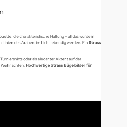
cm
ette, die charakteristische Haltung – all das wurde in
en Linien des Arabers im Licht lebendig werden. Ein
Strass
 Turniershirts oder als eleganter Akzent auf der
er Weihnachten.
Hochwertige Strass Bügelbilder für