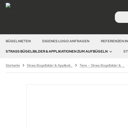
BÜGELNIETEN
EIGENES LOGO ANFRAGEN
REFERENZEN I
STRASS BÜGELBILDER & APPLIKATIONEN ZUM AUFBÜGELN
ST
Startseite
Strass Bügelbilder & Applikationen zum Aufbügeln
Tiere – Strass Bügelbilder & Motive