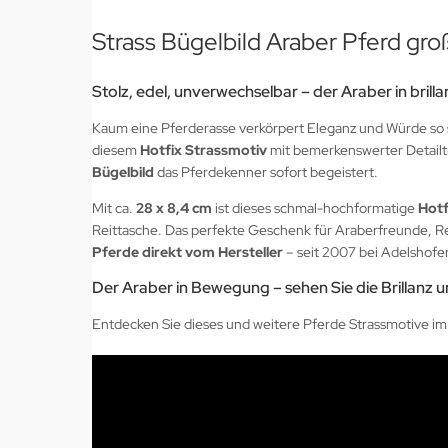
Strass Bügelbild Araber Pferd groß
Stolz, edel, unverwechselbar – der Araber in brill
Kaum eine Pferderasse verkörpert Eleganz und Würde so se
diesem
Hotfix Strassmotiv
mit bemerkenswerter Detailtre
Bügelbild
das Pferdekenner sofort begeistert.
Mit ca.
28 x 8,4 cm
ist dieses schmal-hochformatige
Hotf
Reittasche. Das perfekte Geschenk für Araberfreunde, Re
Pferde direkt vom Hersteller
– seit 2007 bei Adelshofe
Der Araber in Bewegung – sehen Sie die Brillanz 
Entdecken Sie dieses und weitere Pferde Strassmotive im