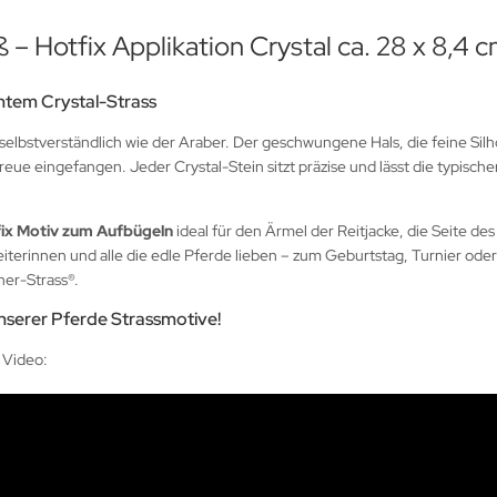
 – Hotfix Applikation Crystal ca. 28 x 8,4 
antem Crystal-Strass
lbstverständlich wie der Araber. Der geschwungene Hals, die feine Silhou
ue eingefangen. Jeder Crystal-Stein sitzt präzise und lässt die typisch
ix Motiv zum Aufbügeln
ideal für den Ärmel der Reitjacke, die Seite des
iterinnen und alle die edle Pferde lieben – zum Geburtstag, Turnier od
ner-Strass®.
unserer Pferde Strassmotive!
 Video: