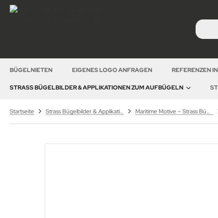
BÜGELNIETEN
EIGENES LOGO ANFRAGEN
REFERENZEN I
STRASS BÜGELBILDER & APPLIKATIONEN ZUM AUFBÜGELN
ST
Startseite
Strass Bügelbilder & Applikationen zum Aufbügeln
Maritime Motive – Strass Bügelbilder