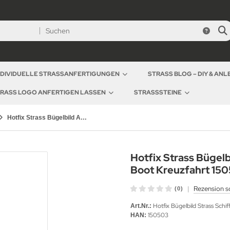
NDIVIDUELLE STRASSANFERTIGUNGEN
STRASS BLOG – DIY & AN
RASS LOGO ANFERTIGEN LASSEN
STRASSSTEINE
Hotfix Strass Bügelbild Applikation SegelSchiff Yacht Boot Kreuzfahrt 150503
Hotfix Strass Bügelb
Boot Kreuzfahrt 15
|
Rezension s
(0)
Hotfix Bügelbild Strass Schi
Art.Nr.:
150503
HAN: