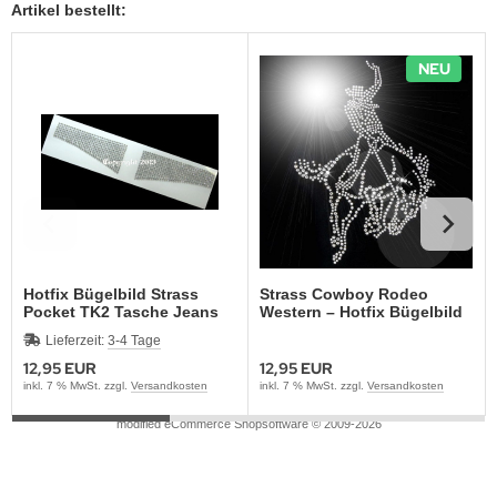
Artikel bestellt:
NEU
Hotfix Bügelbild Strass
Strass Cowboy Rodeo
Pocket TK2 Tasche Jeans
Western – Hotfix Bügelbild
Bluse 121231
110223
Lieferzeit:
3-4 Tage
12,95 EUR
12,95 EUR
inkl. 7 % MwSt. zzgl.
Versandkosten
inkl. 7 % MwSt. zzgl.
Versandkosten
mod
ified eCommerce Shopsoftware © 2009-2026