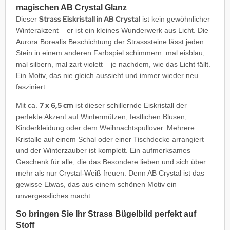
magischen AB Crystal Glanz
Strass Eiskristall in AB Crystal
Dieser
ist kein gewöhnlicher
Winterakzent – er ist ein kleines Wunderwerk aus Licht. Die
Aurora Borealis Beschichtung der Strasssteine lässt jeden
Stein in einem anderen Farbspiel schimmern: mal eisblau,
mal silbern, mal zart violett – je nachdem, wie das Licht fällt.
Ein Motiv, das nie gleich aussieht und immer wieder neu
fasziniert.
7 x 6,5 cm
Mit ca.
ist dieser schillernde Eiskristall der
perfekte Akzent auf Wintermützen, festlichen Blusen,
Kinderkleidung oder dem Weihnachtspullover. Mehrere
Kristalle auf einem Schal oder einer Tischdecke arrangiert –
und der Winterzauber ist komplett. Ein aufmerksames
Geschenk für alle, die das Besondere lieben und sich über
mehr als nur Crystal-Weiß freuen. Denn AB Crystal ist das
gewisse Etwas, das aus einem schönen Motiv ein
unvergessliches macht.
So bringen Sie Ihr Strass Bügelbild perfekt auf
Stoff