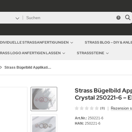
NDIVIDUELLE STRASSANFERTIGUNGEN
STRASS BLOG – DIY & AN
RASS LOGO ANFERTIGEN LASSEN
STRASSSTEINE
Strass Bügelbild Applikation Kreis Ornament Pearl Rosa Crystal 250221-6 zur Wahl
Strass Bügelbild Ap
Crystal 250221-6 – 
|
Rezension s
(0)
Art.Nr.:
250221-6
HAN:
250221-6