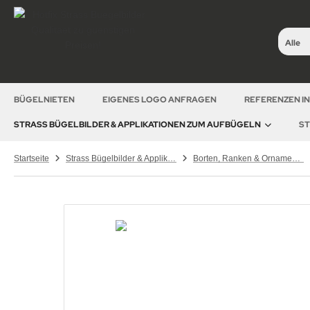
Alle
BÜGELNIETEN
EIGENES LOGO ANFRAGEN
REFERENZEN I
STRASS BÜGELBILDER & APPLIKATIONEN ZUM AUFBÜGELN
ST
Startseite
Strass Bügelbilder & Applikationen zum Aufbügeln
Borten, Ranken & Ornamente – Strass Bügelbilder