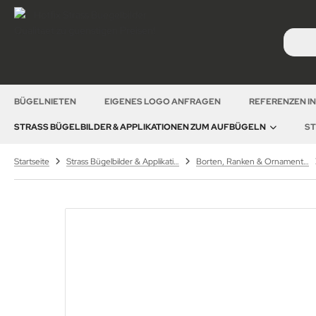
BÜGELNIETEN
EIGENES LOGO ANFRAGEN
REFERENZEN I
STRASS BÜGELBILDER & APPLIKATIONEN ZUM AUFBÜGELN
ST
Startseite
Strass Bügelbilder & Applikationen zum Aufbügeln
Borten, Ranken & Ornamente – Strass Bügelbilder