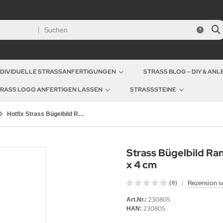
NDIVIDUELLE STRASSANFERTIGUNGEN
STRASS BLOG – DIY & AN
RASS LOGO ANFERTIGEN LASSEN
STRASSSTEINE
Hotfix Strass Bügelbild Ranke Crystal 230805 Applikation Strassmotiv
Strass Bügelbild Ran
x 4 cm
|
Rezension s
(0)
230805
Art.Nr.:
230805
HAN: