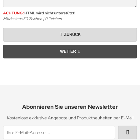
erne
yline Städte Strassbügelbilder Motive
ACHTUNG:
HTML wird nicht unterstützt!
opfen
Mindestens 50 Zeichen |
0
Zeichen
ort & Hobby – Strass Bügelbilder und Motive
llen
ZURÜCK
erne – Strass Bügelbilder und Motive
WEITER
rass Bügelbilder & Hotfix Applikationen zum Aufbügeln
Adelshofener-Strass®
mbole & Motive – Strass Bügelbilder
ere – Strass Bügelbilder & Motive
tenkopf Skull – Strass Bügelbilder & Applikationen
Abonnieren Sie unseren Newsletter
ehör, Vorlagen, Folie, Pinzetten, Picker Stift
Kostenlose exklusive Angebote und Produktneuheiten per E-Mail