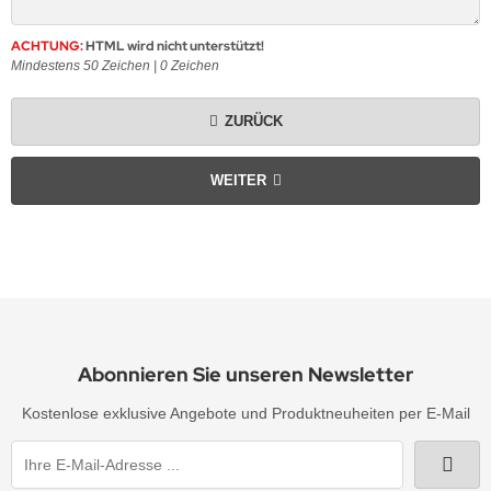
erne
rassmotive
ACHTUNG:
HTML wird nicht unterstützt!
opfen
yline Städte Strassbügelbilder Motive
Mindestens 50 Zeichen |
0
Zeichen
llen
ort & Hobby – Strass Bügelbilder und Motive
ZURÜCK
erne – Strass Bügelbilder und Motive
WEITER
rass Bügelbilder & Hotfix Applikationen zum
fbügeln | Adelshofener-Strass®
mbole & Motive – Strass Bügelbilder
ere – Strass Bügelbilder & Motive
tenkopf Skull – Strass Bügelbilder & Applikationen
Abonnieren Sie unseren Newsletter
Kostenlose exklusive Angebote und Produktneuheiten per E-Mail
behör, Vorlagen, Folie, Pinzetten, Picker Stift