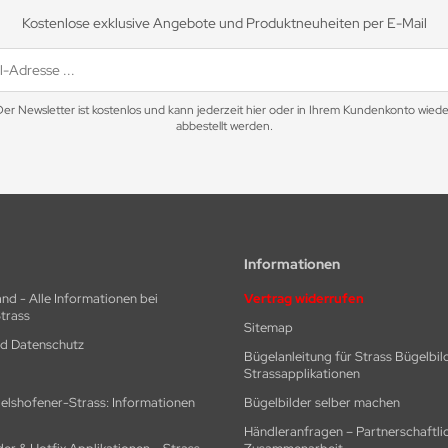
Kostenlose exklusive Angebote und Produktneuheiten per E-Mail
Der Newsletter ist kostenlos und kann jederzeit hier oder in Ihrem Kundenkonto wiede
abbestellt werden.
Informationen
nd - Alle Informationen bei
Vertrag widerrufen
trass
Sitemap
nd Datenschutz
Bügelanleitung für Strass Bügelbil
Strassapplikationen
elshofener-Strass: Informationen
Bügelbilder selber machen
Händleranfragen – Partnerschaftli