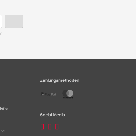
r
Zahlungsmethoden
der &
Social Media
che