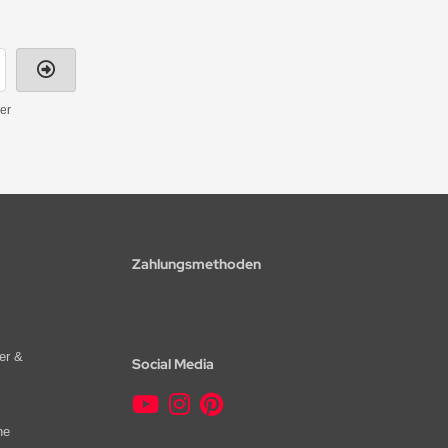
er
Zahlungsmethoden
er &
Social Media
he