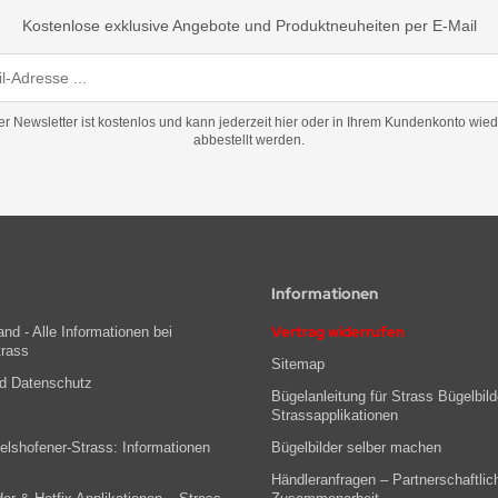
Kostenlose exklusive Angebote und Produktneuheiten per E-Mail
er Newsletter ist kostenlos und kann jederzeit hier oder in Ihrem Kundenkonto wied
abbestellt werden.
Informationen
Vertrag widerrufen
nd - Alle Informationen bei
trass
Sitemap
nd Datenschutz
Bügelanleitung für Strass Bügelbild
Strassapplikationen
lshofener-Strass: Informationen
Bügelbilder selber machen
Händleranfragen – Partnerschaftlic