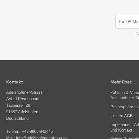
D
Kontakt
Mehr über...
Adelshofener-Strass
Zahlung & Versa
Adelshofener-S
Astrid Rosenbaum
Tauberzell 28
Privatsphäre u
91587 Adelshofen
Unsere AGB
Deutschland
Impressum - Ade
und Kontakt
Telefon:
+49-9865-941445
Mail:
info@adelshofener-strass.de