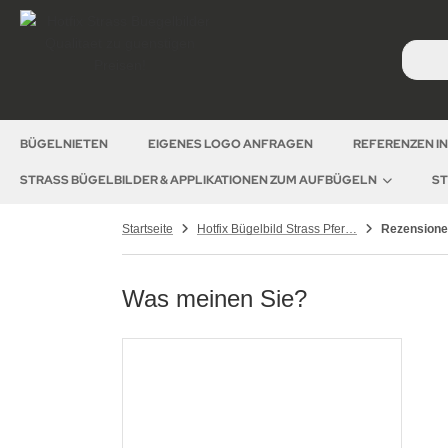
BÜGELNIETEN
EIGENES LOGO ANFRAGEN
REFERENZEN I
STRASS BÜGELBILDER & APPLIKATIONEN ZUM AUFBÜGELN
ST
Startseite
Hotfix Bügelbild Strass Pferd Pferde Friese Crystal 140218
Rezension
Was meinen Sie?